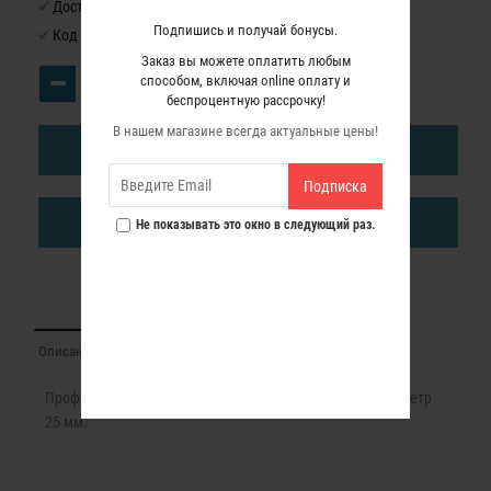
Доступность:
Нет в наличии
Подпишись и получай бонусы.
Код товара:
1142027
Заказ вы можете оплатить любым
способом, включая online оплату и
беспроцентную рассрочку!
В нашем магазине всегда актуальные цены!
В КОРЗИНУ
Подписка
КУПИТЬ В ОДИН КЛИК
Не показывать это окно в следующий раз.
Описание
Характеристики
Отзывы (0)
Профессиональная Угловая фреза с подшипником Диаметр
25 мм.