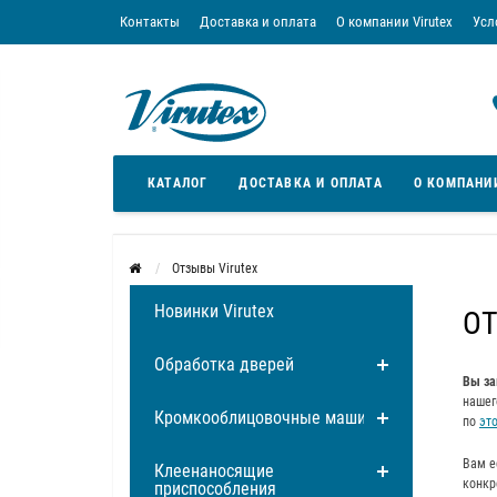
Контакты
Доставка и оплата
О компании Virutex
Усл
«Кредит без переплаты»
Скачать каталог
Условия
КАТАЛОГ
ДОСТАВКА И ОПЛАТА
О КОМПАНИ
Отзывы Virutex
Новинки Virutex
ОТ
Обработка дверей
Вы за
нашег
Кромкооблицовочные машины
по
эт
Вам е
Клеенаносящие
конкр
приспособления