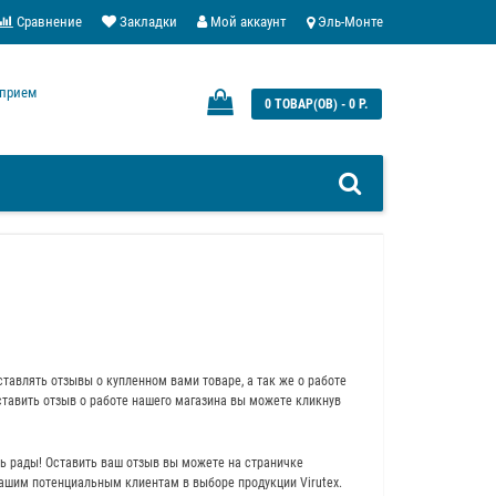
Сравнение
Закладки
Мой аккаунт
Эль-Монте
: прием
0 ТОВАР(ОВ) - 0 Р.
тавлять отзывы о купленном вами товаре, а так же о работе
ставить отзыв о работе нашего магазина вы можете кликнув
нь рады! Оставить ваш отзыв вы можете на страничке
нашим потенциальным клиентам в выборе продукции Virutex.