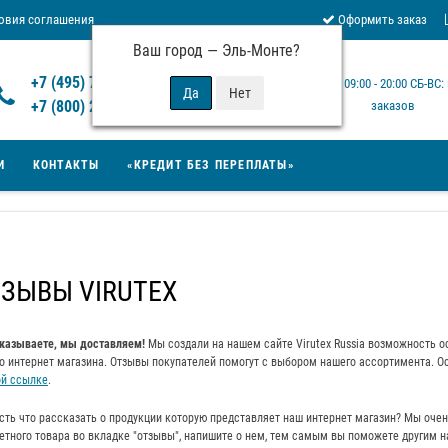
овия соглашения
Оформить заказ
Ваш город —
Эль-Монте
?
Отзывы Virutex
+7 (495) 777-14-94
Будни: 09:00 - 20:00 СБ-ВС
 возврата товара
+7 (800) 200-15-94
заказов
И
КОНТАКТЫ
«КРЕДИТ БЕЗ ПЕРЕПЛАТЫ»
ЗЫВЫ VIRUTEX
казываете, мы доставляем!
Мы создали на нашем сайте Virutex Russia возможность ос
о интернет магазина. Отзывы покупателей помогут с выбором нашего ассортимента. О
ой ссылке
.
сть что рассказать о продукции которую представляет наш интернет магазин? Мы оче
етного товара во вкладке "отзывы", напишите о нем, тем самым вы поможете другим 