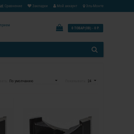
Сравнение
Закладки
Мой аккаунт
Эль-Монте
: прием
0 ТОВАР(ОВ) - 0 Р.
вать:
Показывать: