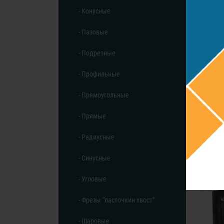
- Конусные
- Пазовые
- Подрезные
- Профильные
- Прямоугольные
Фрез
- Прямые
- Радиусные
- Синусные
- Угловые
- Фрезы "ласточкин хвост"
- Шаровые