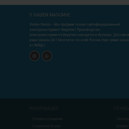
О НАШЕМ МАГАЗИНЕ
Virutex Russia
– Мы продаем только сертифицированный
электроинструмент Вирутекс! Производство
электроинструмента Вирутекс находится в Испании. Доставл
ваши заказы 24/7 бесплатно по всей России (при сумме заказ
от 4000р.).
ИНФОРМАЦИЯ
СЛУЖБ
Условия соглашения
Связать
О компании Virutex
Возврат