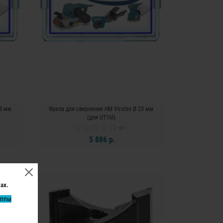
18 мм
Фреза для сверления HM Virutex Ø 23 мм
(для UT16I)
0
5 886 р.
В КОРЗИНУ
ах.
уппы