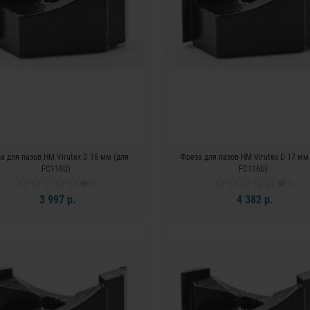
а для пазов HM Virutex D 16 мм (для
Фреза для пазов HM Virutex D 17 мм
FC116U)
FC116U)
0
0
3 997 р.
4 382 р.
В КОРЗИНУ
В КОРЗИНУ