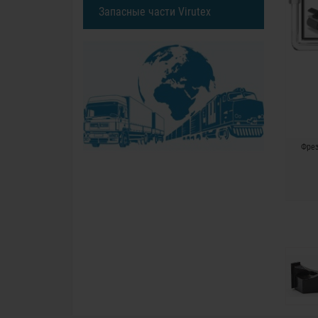
Запасные части Virutex
Фрез