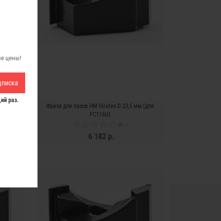
ые цены!
дписка
ий раз.
 (для
Фреза для пазов HM Virutex D 23,5 мм (для
FC116U)
0
6 182 р.
ЗАКОНЧИЛСЯ