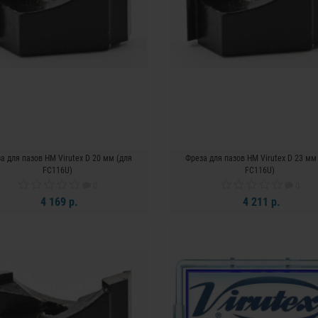
а для пазов HM Virutex D 20 мм (для
Фреза для пазов HM Virutex D 23 мм
FC116U)
FC116U)
0
0
4 169 р.
4 211 р.
В КОРЗИНУ
В КОРЗИНУ