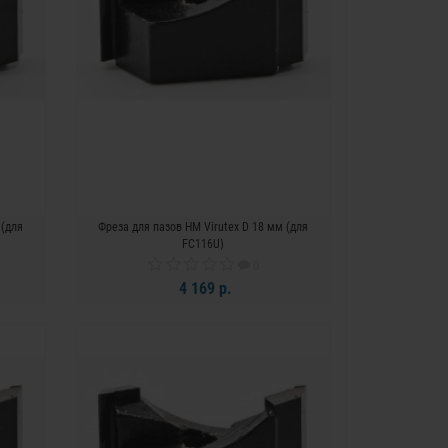
 (для
Фреза для пазов HM Virutex D 18 мм (для
FC116U)
0
4 169 р.
В КОРЗИНУ