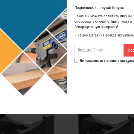
Подпишись и получай бонусы.
Заказ вы можете оплатить любым
способом, включая online оплату и
беспроцентную рассрочку!
В нашем магазине всегда актуальн
По
Не показывать это окно в следующ
а для пазов HM Virutex D 21 мм (для
Фреза для пазов HM Virutex D 22 мм
FC116U)
FC116U)
0
0
4 169 р.
4 169 р.
ЗАКОНЧИЛСЯ
ЗАКОНЧИЛСЯ