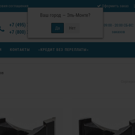
овия соглашения
Оформить заказ
Ваш город —
Эль-Монте
?
Отзывы Virutex
+7 (495) 777-14-94
Будни: 09:00 - 20:00 СБ-ВС
 возврата товара
+7 (800) 200-15-94
заказов
И
КОНТАКТЫ
«КРЕДИТ БЕЗ ПЕРЕПЛАТЫ»
ков
Сортиро