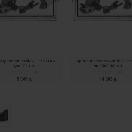
а для сверления HM Virutex D 24 мм
Фреза для врезки замков HM Virutex
(для FC116U)
мм (FR66F+UC16K)
0
0
5 049 р.
14 683 р.
ЗАКОНЧИЛСЯ
ЗАКОНЧИЛСЯ