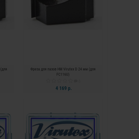
 (для
Фреза для пазов HM Virutex D 24 мм (для
FC116U)
0
4 169 р.
В КОРЗИНУ