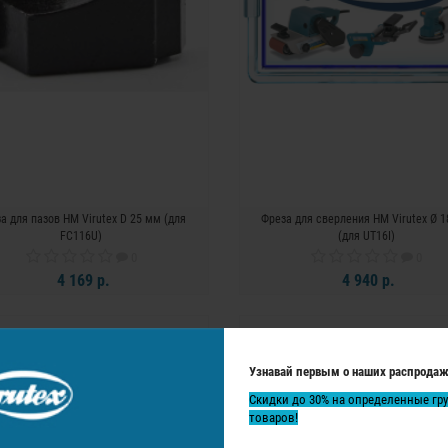
а для пазов HM Virutex D 25 мм (для
Фреза для сверления HM Virutex Ø 
FC116U)
(для UT16I)
0
0
4 169 р.
4 940 р.
В КОРЗИНУ
В КОРЗИНУ
Узнавай первым о наших распродаж
Скидки до 30% на определенные гр
товаров!