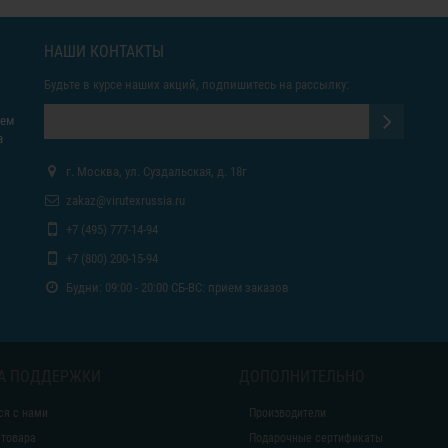
НАШИ КОНТАКТЫ
Будьте в курсе наших акций, подпишитесь на рассылку:
яем
а
г. Москва, ул. Суздальская, д. 18г
zakaz@virutexrussia.ru
+7 (495) 777-14-94
+7 (800) 200-15-94
Будни: 09:00 - 20:00 СБ-ВС: прием заказов
А ПОДДЕРЖКИ
ДОПОЛНИТЕЛЬНО
ся с нами
Производители
 товара
Подарочные сертификаты