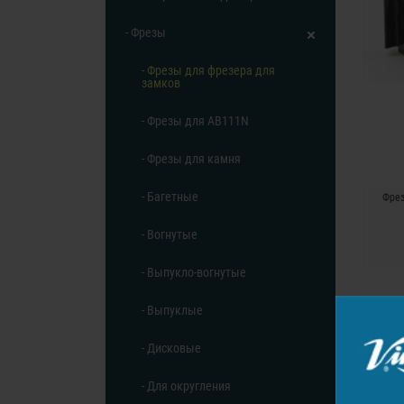
- Фрезы
- Фрезы для фрезера для
замков
- Фрезы для AB111N
- Фрезы для камня
- Багетные
Фрез
- Вогнутые
- Выпукло-вогнутые
- Выпуклые
- Дисковые
- Для округления