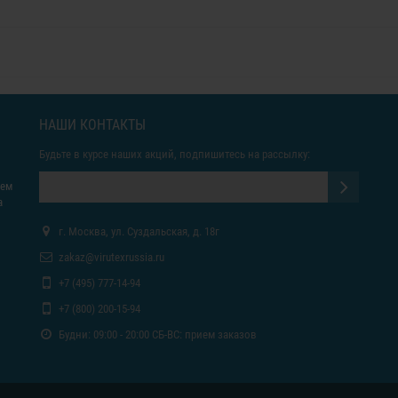
НАШИ КОНТАКТЫ
Будьте в курсе наших акций, подпишитесь на рассылку:
яем
а
г. Москва, ул. Суздальская, д. 18г
zakaz@virutexrussia.ru
+7 (495) 777-14-94
+7 (800) 200-15-94
Будни: 09:00 - 20:00 СБ-ВС: прием заказов