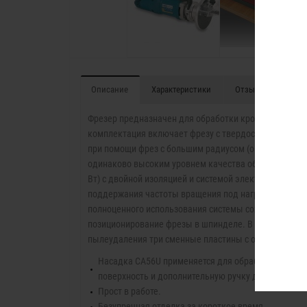
Описание
Характеристики
Отзывы (1)
В
Фрезер предназначен для обработки кромочного мате
комплектация включает фрезу с твердосплавными р
при помощи фрез с большим радиусом (опционально).
одинаково высоким уровнем качества обработки. Ка
Вт) с двойной изоляцией и системой электронной ре
поддержания частоты вращения под нагрузкой, а так
полноценного использования системы сохранения на
позиционирование фрезы в шпинделе. В соответстви
пылеудаления три сменные пластины с отверстиями D
Насадка CA56U применяется для обработки криволи
поверхность и дополнительную ручку для большей 
Прост в работе.
Безупречная отделка за короткое время.