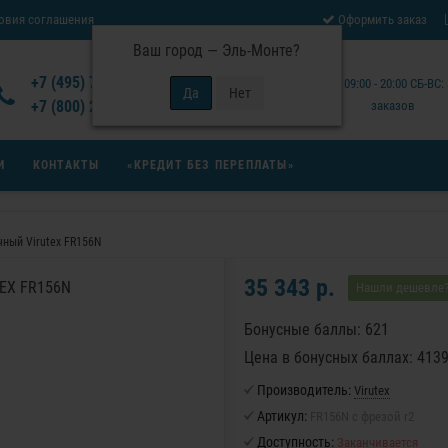
овия соглашения
Оформить заказ
Ваш город —
Эль-Монте
?
Отзывы Virutex
+7 (495) 777-14-94
Будни: 09:00 - 20:00 СБ-ВС
 возврата товара
+7 (800) 200-15-94
заказов
И
КОНТАКТЫ
«КРЕДИТ БЕЗ ПЕРЕПЛАТЫ»
ный Virutex FR156N
35 343 р.
EX FR156N
Нашли дешевле
Бонусные баллы: 621
Цена в бонусных баллах: 413
Производитель:
Virutex
Артикул:
FR156N с фрезой r2
Доступность:
Заканчивается