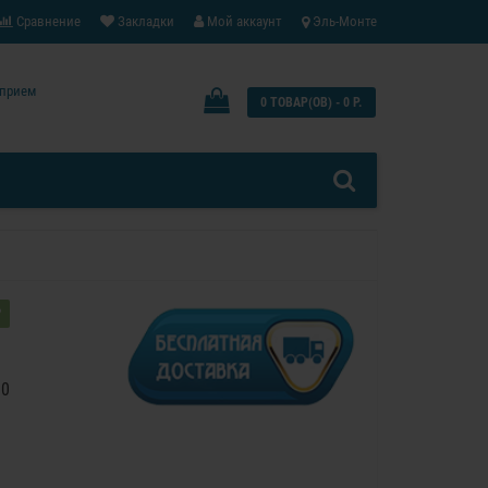
Сравнение
Закладки
Мой аккаунт
Эль-Монте
: прием
0 ТОВАР(ОВ) - 0 Р.
?
90