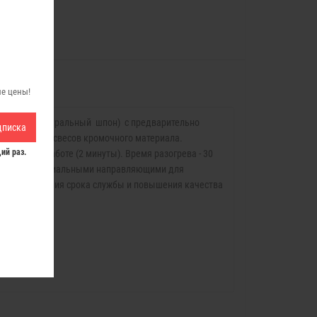
ые цены!
еламин, натуральный шпон) с предварительно
дписка
одрезателем свесов кромочного материала.
ий раз.
отовка к работе (2 минуты). Время разогрева - 30
хностью и специальными направляющими для
для увеличения срока службы и повышения качества
ти станка.
туры.