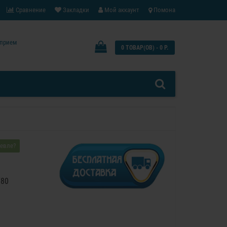
Сравнение
Закладки
Мой аккаунт
Помона
: прием
0 ТОВАР(ОВ) - 0 Р.
евле?
780