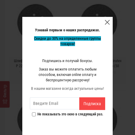
Узнавай первым о наших распродажах.
Скидки до 30% на определенные группы
товаров!
Подпишись и получай бонусы.
Шлифовальные круги Virutex
Шлифовальные круги Virutex
P 220, Ø150 мм, Velcro (50
P 320, Ø150 мм, Velcro (50
Заказ вы можете оплатить любым
шт.)
шт.)
0
0
способом, включая online оплату и
6 403 р.
6 403 р.
беспроцентную рассрочку!
Фильтр
В нашем магазине всегда актуальные цены!
Подписка
Не показывать это окно в следующий раз.