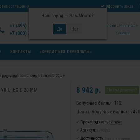
овия соглашения
Оформить заказ
Ваш город —
Эль-Монте
?
Отзывы Virutex
+7 (495) 777-14-94
Будни: 09:00 - 20:00 СБ-ВС
 возврата товара
+7 (800) 200-15-94
заказов
И
КОНТАКТЫ
«КРЕДИТ БЕЗ ПЕРЕПЛАТЫ»
а радиусная пригоночная Virutex D 20 мм
8 942 р.
VIRUTEX D 20 ММ
Нашли дешевле?
Бонусные баллы: 112
Цена в бонусных баллах: 747
Производитель:
Virutex
Артикул:
1740362
Доступность:
Нет в наличии