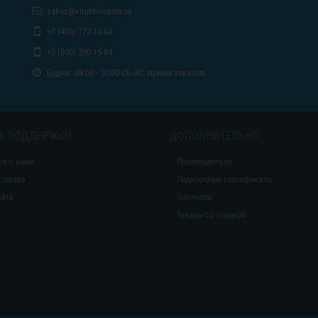
zakaz@virutexrussia.ru
+7 (495) 777-14-94
+7 (800) 200-15-94
Будни: 09:00 - 20:00 СБ-ВС: прием заказов
А ПОДДЕРЖКИ
ДОПОЛНИТЕЛЬНО
ся с нами
Производители
 товара
Подарочные сертификаты
айта
Партнёры
Товары со скидкой