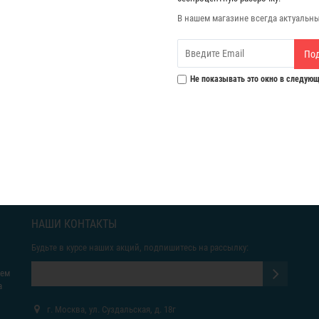
В нашем магазине всегда актуальн
По
Не показывать это окно в следующ
НАШИ КОНТАКТЫ
Будьте в курсе наших акций, подпишитесь на рассылку:
яем
а
г. Москва, ул. Суздальская, д. 18г