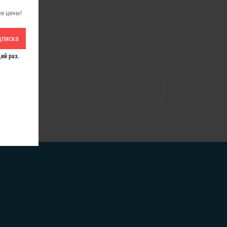
ые цены!
дписка
ий раз.