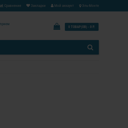
Сравнение
Закладки
Мой аккаунт
Эль-Монте
: прием
0 ТОВАР(ОВ) - 0 Р.
0