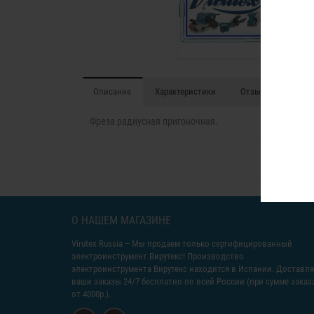
Описание
Характеристики
Отзывы (0)
Фреза радиусная пригоночная.
О НАШЕМ МАГАЗИНЕ
Virutex Russia
– Мы продаем только сертифицированный
электроинструмент Вирутекс! Производство
электроинструмента Вирутекс находится в Испании. Доставл
ваши заказы 24/7 бесплатно по всей России (при сумме заказ
от 4000р.).