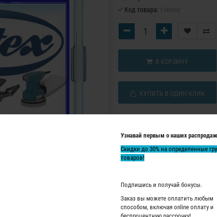
Код товара:
1740362
В КОРЗИНУ
КУПИТЬ В ОДИН КЛИК
Узнавай первым о наших распродаж
Скидки до 30% на определенные гр
товаров!
Подпишись и получай бонусы.
Заказ вы можете оплатить любым
способом, включая online оплату и
беспроцентную рассрочку!