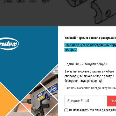
Узнавай первым о наших распродаж
Скидки до 30% на определенные гр
товаров!
Держатель ножей Virutex R=25
Держатель ножей Virutex R=5, 20 и 5
Подпишись и получай бонусы.
0
0
5 410 р.
5 410 р.
Заказ вы можете оплатить любым
способом, включая online оплату и
беспроцентную рассрочку!
ЗАКОНЧИЛСЯ
ЗАКОНЧИЛСЯ
В нашем магазине всегда актуальн
По
Не показывать это окно в следующ