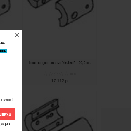
ах.
уппы
 180°
Ножи твердосплавные Virutex R= -20, 2 шт.
0
17 112 р.
ЗАКОНЧИЛСЯ
ые цены!
дписка
ий раз.