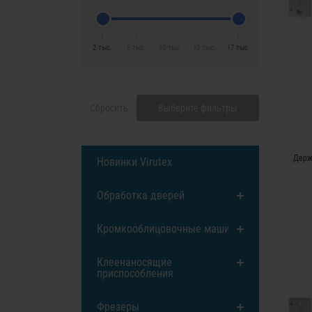
2 тыс.
6 тыс.
10 тыс.
13 тыс.
17 тыс.
Сбросить
Выберите фильтры
Держ
Новинки Virutex
Обработка дверей
Кромкооблицовочные машины
Клеенаносящие
приспособления
Фрезеры