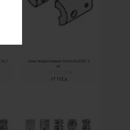
10, 2
Ножи твердосплавные Virutex R=20/90°, 2
шт.
0
17 112 р.
ЗАКОНЧИЛСЯ