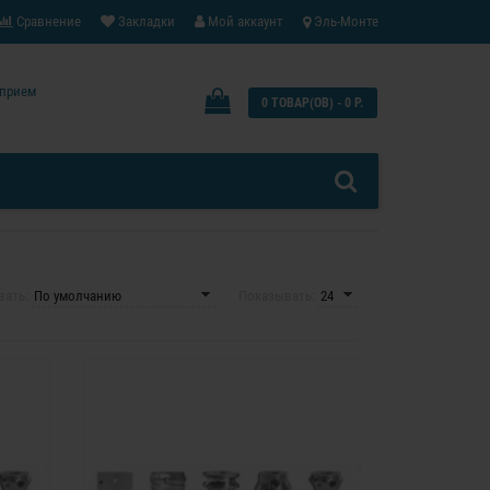
Сравнение
Закладки
Мой аккаунт
Эль-Монте
: прием
0 ТОВАР(ОВ) - 0 Р.
вать:
Показывать: