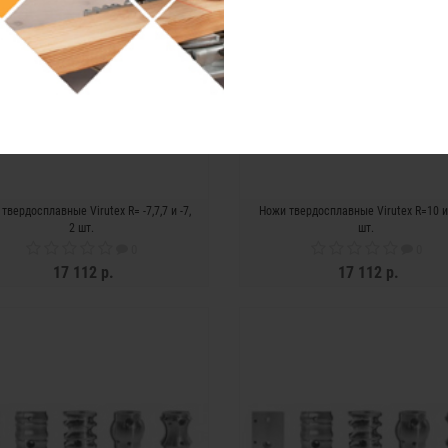
твердосплавные Virutex R= -7,7,7 и -7,
Ножи твердосплавные Virutex R=10 и 
2 шт.
шт.
0
0
17 112 р.
17 112 р.
ЗАКОНЧИЛСЯ
ЗАКОНЧИЛСЯ