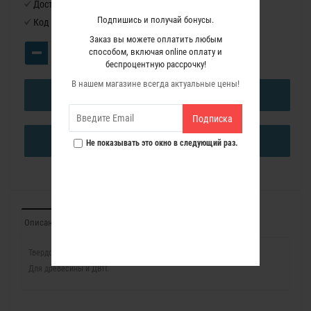
Доступность:
Нет в наличии
Подпишись и получай бонусы.
Код товара:
7440196
Заказ вы можете оплатить любым
способом, включая online оплату и
беспроцентную рассрочку!
В нашем магазине всегда актуальные цены!
В КОРЗИНУ
Подписка
КУПИТЬ В ОДИН КЛИК
Не показывать это окно в следующий раз.
Описание
Характеристики
Отзывы (0)
Твердосплавный пильный диск для циркулярной пилы SR74K.
Для древесины и ДВП.