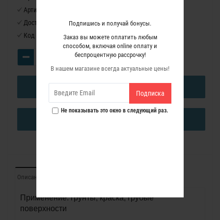
Артикул:
9791122
Доступность:
Нет в наличии
Подпишись и получай бонусы.
Код товара:
9791122
Заказ вы можете оплатить любым
способом, включая online оплату и
беспроцентную рассрочку!
В нашем магазине всегда актуальные цены!
В КОРЗИНУ
Подписка
Не показывать это окно в следующий раз.
КУПИТЬ В ОДИН КЛИК
Описание
Отзывы (0)
Применение: грунты, краска, грубые
поверхности