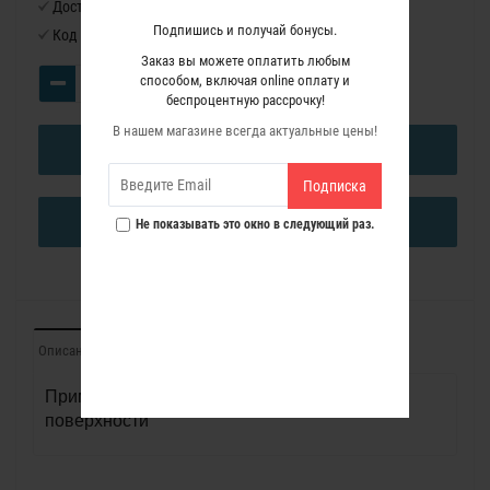
Доступность:
Нет в наличии
Подпишись и получай бонусы.
Код товара:
9791117
Заказ вы можете оплатить любым
способом, включая online оплату и
беспроцентную рассрочку!
В нашем магазине всегда актуальные цены!
В КОРЗИНУ
Подписка
КУПИТЬ В ОДИН КЛИК
Не показывать это окно в следующий раз.
Описание
Отзывы (0)
Применение: грунты, краска, грубые
поверхности