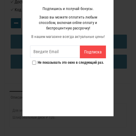
Доступность:
Нет в наличии
Подпишись и получай бонусы.
Код товара:
4591020
Заказ вы можете оплатить любым
способом, включая online оплату и
беспроцентную рассрочку!
В нашем магазине всегда актуальные цены!
В КОРЗИНУ
Подписка
КУПИТЬ В ОДИН КЛИК
Не показывать это окно в следующий раз.
Описание
Отзывы (0)
Для модели PDE446L.
Шлифовальный диск P 120.