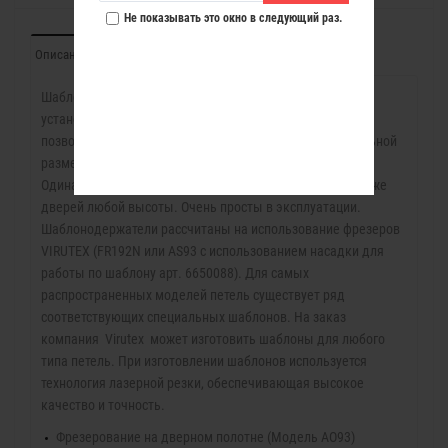
Не показывать это окно в следующий раз.
Описание
Отзывы (0)
Шаблонодержатели разработаны для быстрой и легкой
установки большинства типоразмеров петель. Они
позволяют устанавливать петли, не делая предварительной
разметки, как на двери, так и на дверной коробке.
Одинаково пригодны для правых и левых дверей, а также
дверей любой высоты. Очень просты в эксплуатации.
Шаблонодержатели рассчитаны на использование фрезеров
VIRUTEX (FR192N или AS93 с использованием насадки для
работы по шаблону арт. 6650088). Для самых
распространенных моделей петель существует ряд
соответствующих специальных шаблонов. На заказ
компания Virutex может изготовить шаблоны для любого
типа петель. При изготовлении шаблонов используется
технология лазерной резки, обеспечивающая высокое
качество и точность.
Фрезерование на дверном полотне (Модель AO93)