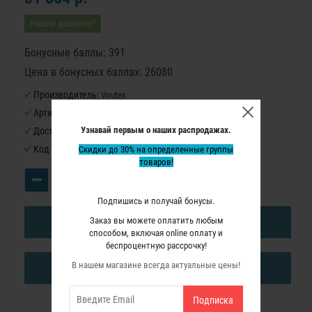
Нашли дешевле?
Бонусные баллы: 391
Цена в бонусных баллах: 26080
Производитель:
Virutex
Артикул:
AO93
Узнавай первым о наших распродажах.
Доступность:
Нет в наличии
Код товара:
Скидки до 30% на определенные группы
3600000
товаров!
Подпишись и получай бонусы.
Заказ вы можете оплатить любым
В КОРЗИНУ
способом, включая online оплату и
беспроцентную рассрочку!
В нашем магазине всегда актуальные цены!
КУПИТЬ В ОДИН КЛИК
Подписка