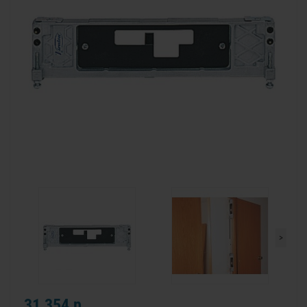
>
31 354 р.