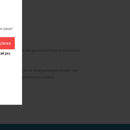
ые цены!
дписка
ения минеральной или деревянной пыли со значениями
ий раз.
матически включается пылеудаляющий аппарат. При
трумента и соединительного шланга.