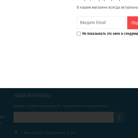
В нашем магазине всегда актуальн
По
Не показывать это окно в следующ
НАШИ КОНТАКТЫ
Будьте в курсе наших акций, подпишитесь на рассылку:
яем
а
г. Москва, ул. Суздальская, д. 18г