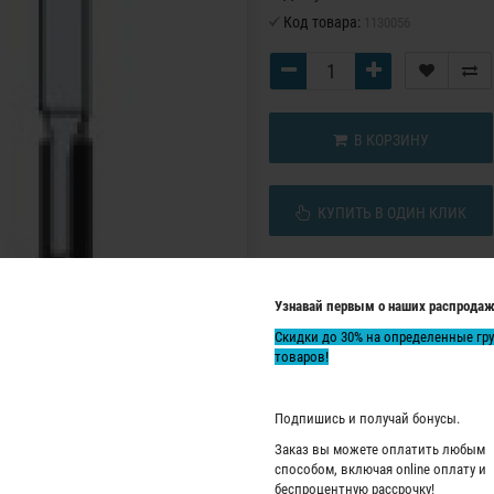
Код товара:
1130056
В КОРЗИНУ
КУПИТЬ В ОДИН КЛИК
Узнавай первым о наших распродаж
Скидки до 30% на определенные гр
товаров!
Подпишись и получай бонусы.
Заказ вы можете оплатить любым
способом, включая online оплату и
беспроцентную рассрочку!