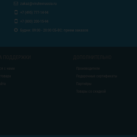
zakaz@virutexrussia.ru
+7 (495) 777-14-94
+7 (800) 200-15-94
Будни: 09:00 - 20:00 СБ-ВС: прием заказов
А ПОДДЕРЖКИ
ДОПОЛНИТЕЛЬНО
ся с нами
Производители
 товара
Подарочные сертификаты
айта
Партнёры
Товары со скидкой