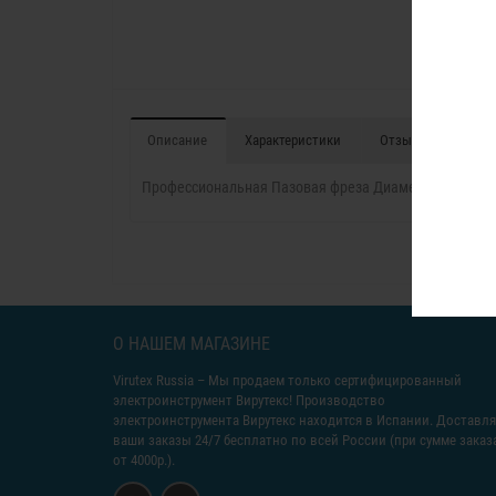
Описание
Характеристики
Отзывы (0)
Профессиональная Пазовая фреза Диаметр 8 мм.
О НАШЕМ МАГАЗИНЕ
Virutex Russia
– Мы продаем только сертифицированный
электроинструмент Вирутекс! Производство
электроинструмента Вирутекс находится в Испании. Доставл
ваши заказы 24/7 бесплатно по всей России (при сумме заказ
от 4000р.).