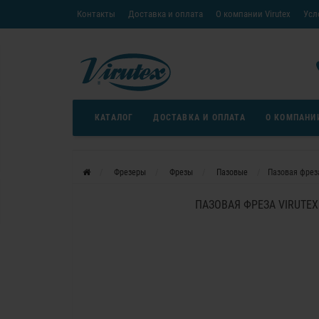
Контакты
Доставка и оплата
О компании Virutex
Усл
«Кредит без переплаты»
Скачать каталог
Условия
КАТАЛОГ
ДОСТАВКА И ОПЛАТА
О КОМПАНИ
Фрезеры
Фрезы
Пазовые
Пазовая фреза
ПАЗОВАЯ ФРЕЗА VIRUTEX