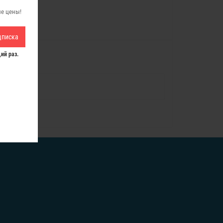
ые цены!
дписка
ий раз.