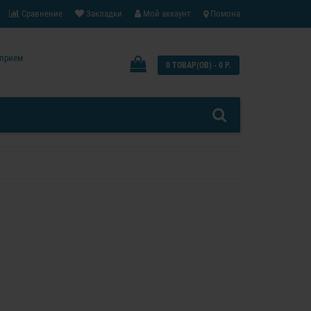
Сравнение
Закладки
Мой аккаунт
Помона
: прием
0 ТОВАР(ОВ) - 0 Р.
0