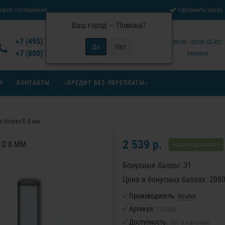
овия соглашения
Оформить заказ
Ваш город —
Помона
?
Отзывы Virutex
+7 (495) 777-14-94
Будни: 09:00 - 20:00 СБ-ВС
 возврата товара
+7 (800) 200-15-94
заказов
И
КОНТАКТЫ
«КРЕДИТ БЕЗ ПЕРЕПЛАТЫ»
 Virutex D 8 мм
2 539 р.
 D 8 ММ
Нашли дешевле?
Бонусные баллы: 31
Цена в бонусных баллах: 208
Производитель:
Virutex
Артикул:
1130056
Доступность:
Нет в наличии