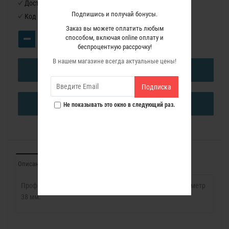
Доступность:
Нет в наличии
Подпишись и получай бонусы.
Код товара:
1142245
Заказ вы можете оплатить любым
способом, включая online оплату и
беспроцентную рассрочку!
В нашем магазине всегда актуальные цены!
В КОРЗИНУ
Подписка
КУПИТЬ В ОДИН КЛИК
Не показывать это окно в следующий раз.
Описание
Характеристики
Отзывы (0)
Профессиональная Синусная фреза с подшипником Диаметр
38 мм.