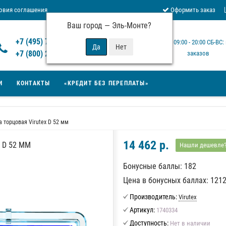
овия соглашения
Оформить заказ
Ваш город —
Эль-Монте
?
Отзывы Virutex
+7 (495) 777-14-94
Будни: 09:00 - 20:00 СБ-ВС
 возврата товара
+7 (800) 200-15-94
заказов
И
КОНТАКТЫ
«КРЕДИТ БЕЗ ПЕРЕПЛАТЫ»
а торцовая Virutex D 52 мм
14 462 р.
 D 52 ММ
Нашли дешевле
Бонусные баллы: 182
Цена в бонусных баллах: 121
Производитель:
Virutex
Артикул:
1740334
Доступность:
Нет в наличии