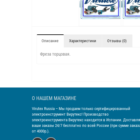
Описание
Характеристики
Отзывы (0)
Фреза торцовая.
О НАШЕМ МАГАЗИНЕ
Virutex Russia
– Мы продаем только сертифицированный
электроинструмент Вирутекс! Производство
электроинструмента Вирутекс находится в Испании. Доставл
ваши заказы 24/7 бесплатно по всей России (при сумме заказ
от 4000р.).