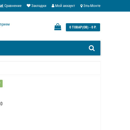
Сравнение
Закладки
Мой аккаунт
Эль-Монте
: прием
0 ТОВАР(ОВ) - 0 Р.
?
20