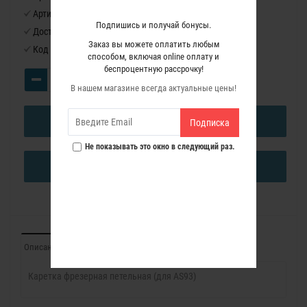
Артикул:
CPN66
Подпишись и получай бонусы.
Доступность:
Нет в наличии
Заказ вы можете оплатить любым
Код товара:
6650088
способом, включая online оплату и
беспроцентную рассрочку!
В нашем магазине всегда актуальные цены!
В КОРЗИНУ
Подписка
Не показывать это окно в следующий раз.
КУПИТЬ В ОДИН КЛИК
Описание
Отзывы (0)
Каретка фрезерная петельная (для AS93)