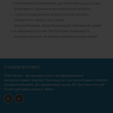
Регулируемый ограничитель для снятия фальца до 25 мм.
Возможность переключения направления выброса
стружки и подключения шланга пылеудаляющего
аппарата как справа, так и слева.
Опорный башмак, предотвращающий повреждение ножей
и поверхности детали. Обеспечивает возможность
поставить рубанок, не ожидая полной остановки ножей.
О НАШЕМ МАГАЗИНЕ
Virutex Russia
– Мы продаем только сертифицированный
электроинструмент Вирутекс! Производство электроинструмента Вирутекс
находится в Испании. Доставляем ваши заказы 24/7 бесплатно по всей
России (при сумме заказа от 4000р.).