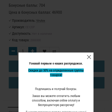
Бонусные баллы: 704
Цена в бонусных баллах: 46900
Производитель:
Virutex
Артикул:
CE120P
Доступность:
Нет в наличии
Код товара:
2000300
Узнавай первым о наших распродажах.
В КОРЗИНУ
Скидки до 30% на определенные группы
товаров!
КУПИТЬ В ОДИН КЛИК
Подпишись и получай бонусы.
Заказ вы можете оплатить любым
способом, включая online оплату и
беспроцентную рассрочку!
В нашем магазине всегда актуальные цены!