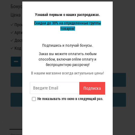
Бонусные баллы: 152
Цена в бонусных баллах: 10160
Узнавай первым о наших распродажах.
Скидки до 30% на определенные группы
Производитель:
Virutex
товаров!
Артикул:
MR81B
Доступность:
Нет в наличии
Подпишись и получай бонусы.
Код товара:
8100000
Заказ вы можете оплатить любым
способом, включая online оплату и
беспроцентную рассрочку!
В нашем магазине всегда актуальные цены!
В КОРЗИНУ
Подписка
Не показывать это окно в следующий раз.
КУПИТЬ В ОДИН КЛИК