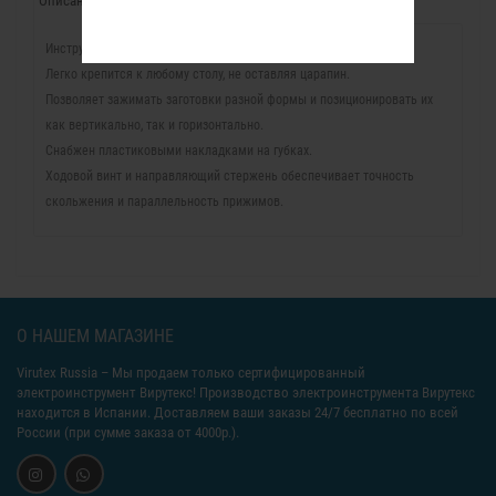
Описание
Характеристики
Отзывы (0)
Инструмент для столярных работ вне мастерской.
Легко крепится к любому столу, не оставляя царапин.
Позволяет зажимать заготовки разной формы и позиционировать их
как вертикально, так и горизонтально.
Снабжен пластиковыми накладками на губках.
Ходовой винт и направляющий стержень обеспечивает точность
скольжения и параллельность прижимов.
О НАШЕМ МАГАЗИНЕ
Virutex Russia
– Мы продаем только сертифицированный
электроинструмент Вирутекс! Производство электроинструмента Вирутекс
находится в Испании. Доставляем ваши заказы 24/7 бесплатно по всей
России (при сумме заказа от 4000р.).