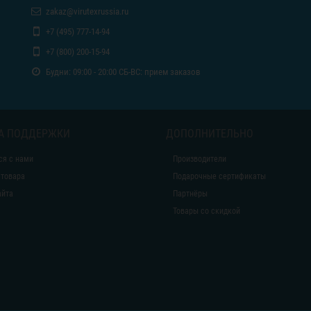
zakaz@virutexrussia.ru
+7 (495) 777-14-94
+7 (800) 200-15-94
Будни: 09:00 - 20:00 СБ-ВС: прием заказов
А ПОДДЕРЖКИ
ДОПОЛНИТЕЛЬНО
ся с нами
Производители
 товара
Подарочные сертификаты
айта
Партнёры
Товары со скидкой