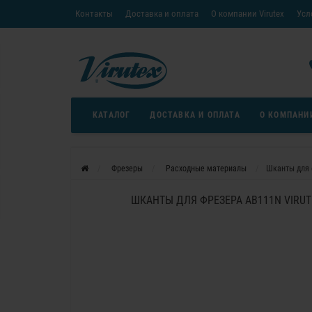
Контакты
Доставка и оплата
О компании Virutex
Усл
«Кредит без переплаты»
Скачать каталог
Условия
КАТАЛОГ
ДОСТАВКА И ОПЛАТА
О КОМПАНИ
Фрезеры
Расходные материалы
Шканты для ф
ШКАНТЫ ДЛЯ ФРЕЗЕРА AB111N VIRUTEX