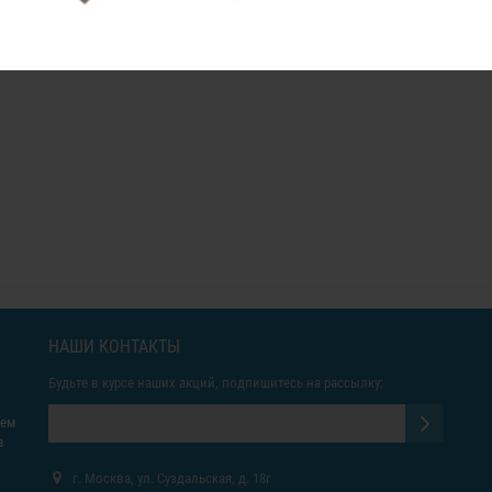
НАШИ КОНТАКТЫ
Будьте в курсе наших акций, подпишитесь на рассылку:
яем
а
г. Москва, ул. Суздальская, д. 18г