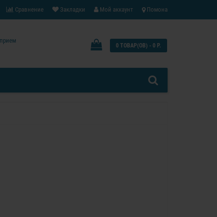
Сравнение
Закладки
Мой аккаунт
Помона
: прием
0 ТОВАР(ОВ) - 0 Р.
0