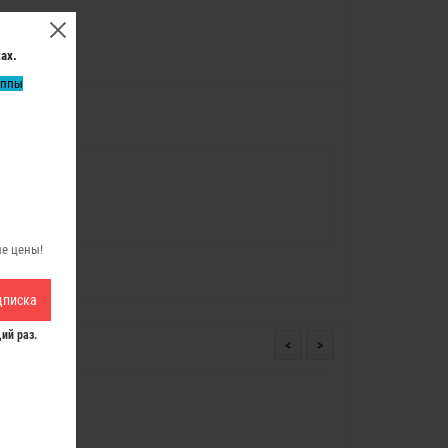
ах.
уппы
ые цены!
дписка
ий раз.
<
>