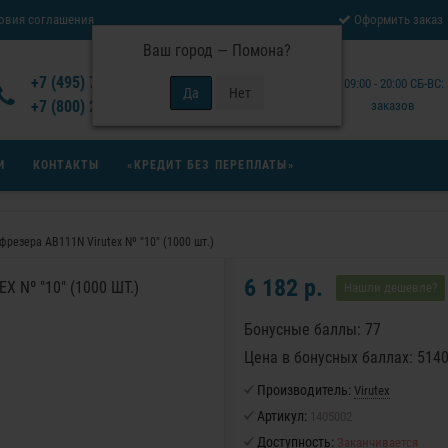
овия соглашения
Оформить заказ
Ваш город —
Помона
?
Отзывы Virutex
+7 (495) 777-14-94
Будни: 09:00 - 20:00 СБ-ВС
 возврата товара
+7 (800) 200-15-94
заказов
И
КОНТАКТЫ
«КРЕДИТ БЕЗ ПЕРЕПЛАТЫ»
резера AB111N Virutex Nº "10" (1000 шт.)
6 182 р.
 Nº "10" (1000 ШТ.)
Нашли дешевле?
Бонусные баллы: 77
Цена в бонусных баллах: 514
Производитель:
Virutex
Артикул:
1405002
Доступность:
Заканчивается