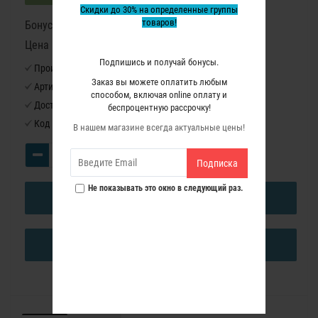
Скидки до 30% на определенные группы
товаров!
Бонусные баллы: 213
Цена в бонусных баллах: 14200
Подпишись и получай бонусы.
Производитель:
Virutex
Заказ вы можете оплатить любым
Артикул:
9841016
способом, включая online оплату и
Доступность:
Нет в наличии
беспроцентную рассрочку!
Код товара:
9841016
В нашем магазине всегда актуальные цены!
Подписка
Не показывать это окно в следующий раз.
В КОРЗИНУ
КУПИТЬ В ОДИН КЛИК