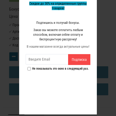
Скидки до 30% на определенные группы
товаров!
Бонусные баллы: 68
Цена в бонусных баллах: 4530
Подпишись и получай бонусы.
Производитель:
Virutex
Заказ вы можете оплатить любым
Артикул:
9845270
способом, включая online оплату и
Доступность:
Нет в наличии
беспроцентную рассрочку!
Код товара:
9845270
В нашем магазине всегда актуальные цены!
Подписка
Не показывать это окно в следующий раз.
В КОРЗИНУ
КУПИТЬ В ОДИН КЛИК