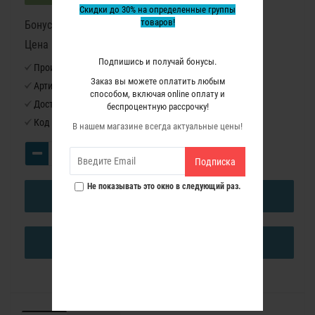
Скидки до 30% на определенные группы
товаров!
Бонусные баллы: 213
Цена в бонусных баллах: 14200
Подпишись и получай бонусы.
Производитель:
Virutex
Заказ вы можете оплатить любым
Артикул:
9841010
способом, включая online оплату и
Доступность:
Нет в наличии
беспроцентную рассрочку!
Код товара:
9841010
В нашем магазине всегда актуальные цены!
Подписка
Не показывать это окно в следующий раз.
В КОРЗИНУ
КУПИТЬ В ОДИН КЛИК