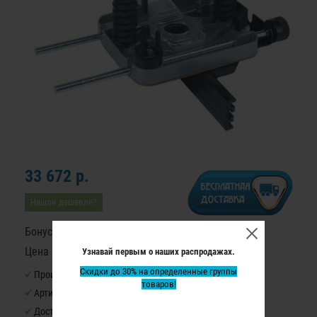
33 672 р.
Нашли дешевле?
Бонусные баллы: 421
Цена в бонусных баллах: 28040
Узнавай первым о наших распродажах.
Скидки до 30% на определенные группы
Производитель:
Virutex
товаров!
Артикул:
CA66F
Доступность:
Нет в наличии