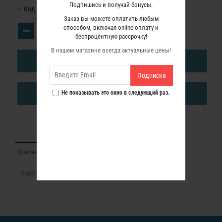
Подпишись и получай бонусы.
Код товара:
6600050
Заказ вы можете оплатить любым
способом, включая online оплату и
беспроцентную рассрочку!
В нашем магазине всегда актуальные цены!
В КОРЗИНУ
Подписка
Не показывать это окно в следующий раз.
КУПИТЬ В ОДИН КЛИК
Описание
Отзывы (0)
Каретка CA66F (для AS93)