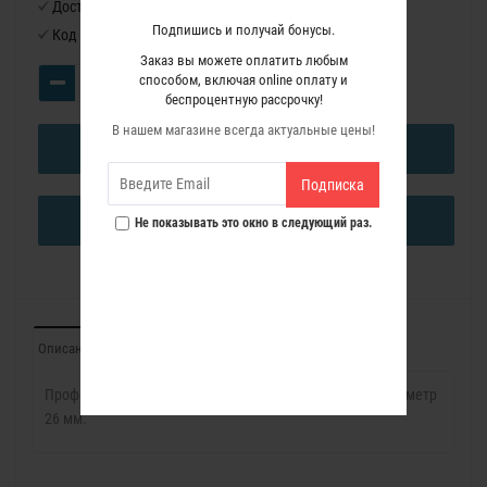
Доступность:
Нет в наличии
Подпишись и получай бонусы.
Код товара:
1142045
Заказ вы можете оплатить любым
способом, включая online оплату и
беспроцентную рассрочку!
В нашем магазине всегда актуальные цены!
В КОРЗИНУ
Подписка
КУПИТЬ В ОДИН КЛИК
Не показывать это окно в следующий раз.
Описание
Характеристики
Отзывы (0)
Профессиональная Синусная фреза с подшипником Диаметр
26 мм.