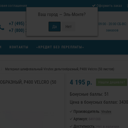
овия соглашения
Оформить заказ
Ваш город —
Эль-Монте
?
Отзывы Virutex
+7 (495) 777-14-94
Будни: 09:00 - 20:00 СБ-ВС
 возврата товара
+7 (800) 200-15-94
заказов
И
КОНТАКТЫ
«КРЕДИТ БЕЗ ПЕРЕПЛАТЫ»
Материал шлифовальный Virutex дельтообразный, Р400 Velcro (50 листов)
4 195 р.
БРАЗНЫЙ, Р400 VELCRO (50
Нашли дешевле?
Бонусные баллы: 51
Цена в бонусных баллах: 343
Производитель:
Virutex
Артикул:
8491088
Доступность:
Нет в наличии