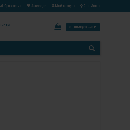
Сравнение
Закладки
Мой аккаунт
Эль-Монте
: прием
0 ТОВАР(ОВ) - 0 Р.
0