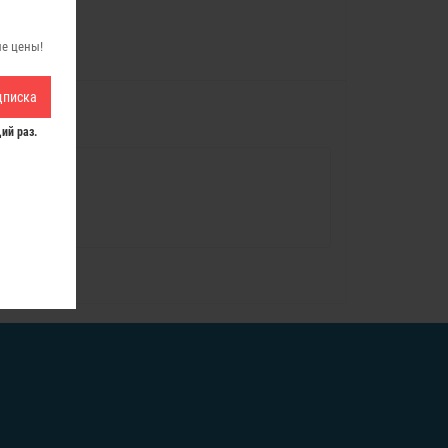
ые цены!
дписка
ий раз.