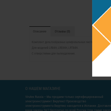
Описание
Отзывы (0)
Комплект дельтообразных шлифовальных листов, P 400 Velcr
Для моделей LR84H, LRE84H, LRT84H.
С отверстиями для пылеудаления.
О НАШЕМ МАГАЗИНЕ
Virutex Russia
– Мы продаем только сертифицированный
электроинструмент Вирутекс! Производство
электроинструмента Вирутекс находится в Испании. Доставл
ваши заказы 24/7 бесплатно по всей России (при сумме заказ