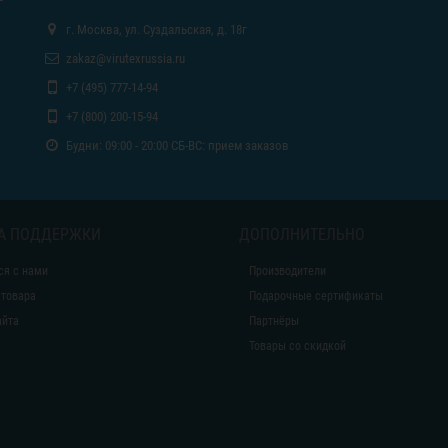
г. Москва, ул. Суздальская, д. 18г
zakaz@virutexrussia.ru
+7 (495) 777-14-94
+7 (800) 200-15-94
Будни: 09:00 - 20:00 СБ-ВС: прием заказов
А ПОДДЕРЖКИ
ДОПОЛНИТЕЛЬНО
ся с нами
Производители
 товара
Подарочные сертификаты
айта
Партнёры
Товары со скидкой