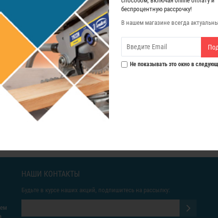
способом, включая online оплату и
беспроцентную рассрочку!
В нашем магазине всегда актуальн
По
Не показывать это окно в следующ
o.
НАШИ КОНТАКТЫ
Будьте в курсе наших акций, подпишитесь на рассылку:
яем
а