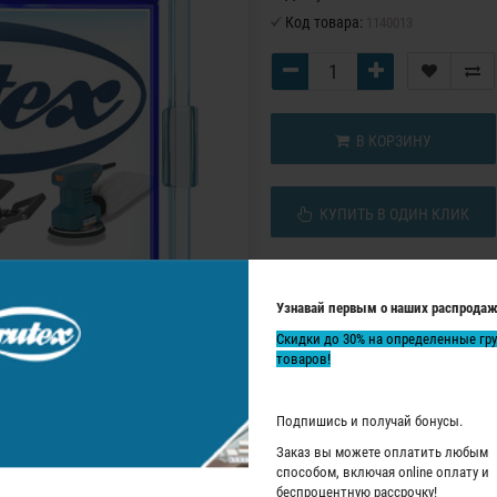
Код товара:
1140013
В КОРЗИНУ
КУПИТЬ В ОДИН КЛИК
Узнавай первым о наших распродаж
Скидки до 30% на определенные гр
товаров!
Подпишись и получай бонусы.
Заказ вы можете оплатить любым
способом, включая online оплату и
беспроцентную рассрочку!