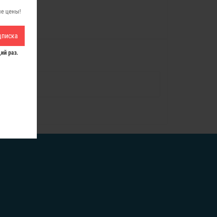
ые цены!
дписка
ий раз.