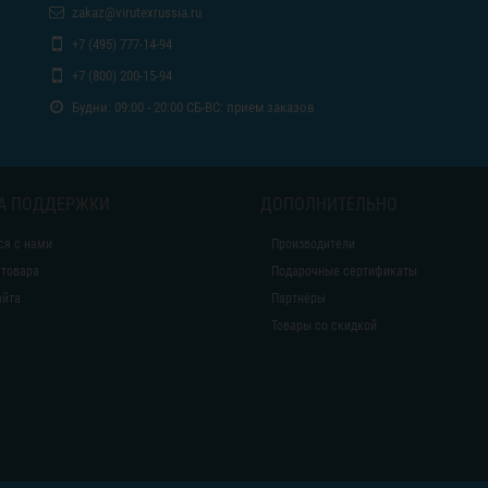
zakaz@virutexrussia.ru
+7 (495) 777-14-94
+7 (800) 200-15-94
Будни: 09:00 - 20:00 СБ-ВС: прием заказов
А ПОДДЕРЖКИ
ДОПОЛНИТЕЛЬНО
ся с нами
Производители
 товара
Подарочные сертификаты
айта
Партнёры
Товары со скидкой