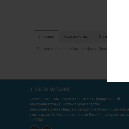
Описание
Характеристики
Отзывы (0)
Профессиональная Конусная фреза Диаметр 22 мм.
О НАШЕМ МАГАЗИНЕ
Virutex Russia
– Мы продаем только сертифицированный
электроинструмент Вирутекс! Производство
электроинструмента Вирутекс находится в Испании. Доставл
ваши заказы 24/7 бесплатно по всей России (при сумме заказ
от 4000р.).