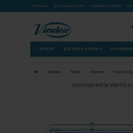
Контакты
Доставка и оплата
О компании Virutex
Усл
«Кредит без переплаты»
Скачать каталог
Условия
КАТАЛОГ
ДОСТАВКА И ОПЛАТА
О КОМПАНИ
Фрезеры
Фрезы
Конусные
Конусная фре
КОНУСНАЯ ФРЕЗА VIRUTEX D 2