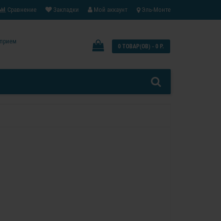
Сравнение
Закладки
Мой аккаунт
Эль-Монте
: прием
0 ТОВАР(ОВ) - 0 Р.
0