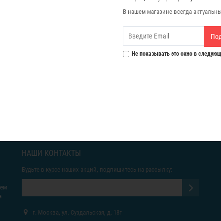
В нашем магазине всегда актуальн
По
Не показывать это окно в следующ
НАШИ КОНТАКТЫ
Будьте в курсе наших акций, подпишитесь на рассылку:
яем
а
г. Москва, ул. Суздальская, д. 18г