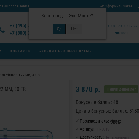
овия соглашения
Оформить заказ
Ваш город —
Эль-Монте
?
Отзывы Virutex
+7 (495) 777-14-94
Будни: 09:00 - 20:00 СБ-ВС
 возврата товара
+7 (800) 200-15-94
заказов
И
КОНТАКТЫ
«КРЕДИТ БЕЗ ПЕРЕПЛАТЫ»
за Virutex D 22 мм, 30 гр.
3 870 р.
2 ММ, 30 ГР.
Нашли дешевле?
Бонусные баллы: 48
Цена в бонусных баллах: 318
Производитель:
Virutex
Артикул:
1140013
Доступность:
Нет в наличии