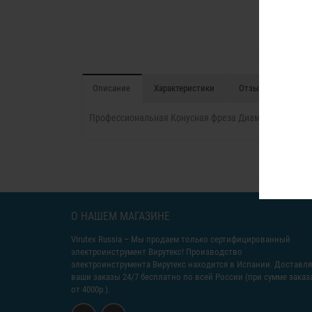
Описание
Характеристики
Отзывы (0)
Профессиональная Конусная фреза Диаметр 22 мм.
О НАШЕМ МАГАЗИНЕ
Virutex Russia
– Мы продаем только сертифицированный
электроинструмент Вирутекс! Производство
электроинструмента Вирутекс находится в Испании. Доставл
ваши заказы 24/7 бесплатно по всей России (при сумме заказ
от 4000р.).