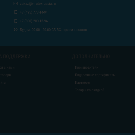
zakaz@virutexrussia.ru
+7 (495) 777-14-94
+7 (800) 200-15-94
Будни: 09:00 - 20:00 СБ-ВС: прием заказов
А ПОДДЕРЖКИ
ДОПОЛНИТЕЛЬНО
ся с нами
Производители
 товара
Подарочные сертификаты
айта
Партнёры
Товары со скидкой