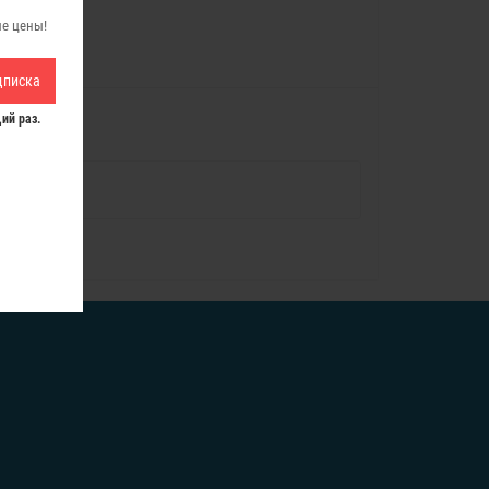
ые цены!
дписка
ий раз.