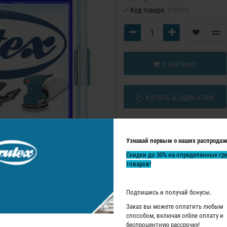
Код товара:
1140014
В КОРЗИНУ
КУПИТЬ В ОДИН КЛИК
Узнавай первым о наших распродаж
Скидки до 30% на определенные гр
товаров!
Подпишись и получай бонусы.
Заказ вы можете оплатить любым
способом, включая online оплату и
беспроцентную рассрочку!