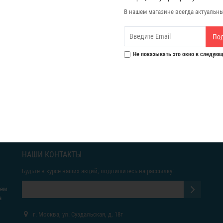
В нашем магазине всегда актуальн
По
Не показывать это окно в следующ
НАШИ КОНТАКТЫ
Будьте в курсе наших акций, подпишитесь на рассылку:
яем
а
г. Москва, ул. Суздальская, д. 18г