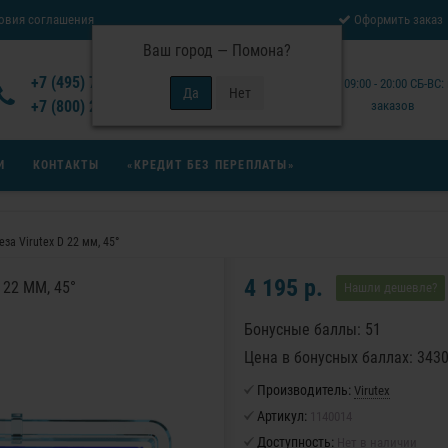
овия соглашения
Оформить заказ
Ваш город —
Помона
?
Отзывы Virutex
+7 (495) 777-14-94
Будни: 09:00 - 20:00 СБ-ВС
 возврата товара
+7 (800) 200-15-94
заказов
И
КОНТАКТЫ
«КРЕДИТ БЕЗ ПЕРЕПЛАТЫ»
за Virutex D 22 мм, 45°
4 195 р.
22 ММ, 45°
Нашли дешевле?
Бонусные баллы: 51
Цена в бонусных баллах: 343
Производитель:
Virutex
Артикул:
1140014
Доступность:
Нет в наличии