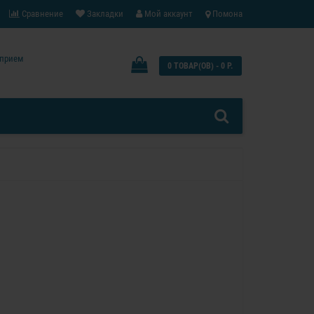
Сравнение
Закладки
Мой аккаунт
Помона
: прием
0 ТОВАР(ОВ) - 0 Р.
0