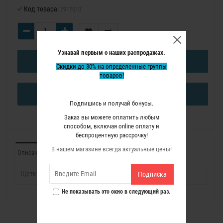
Код товара:
7917010
Узнавай первым о наших распродажах.
В КОРЗИНУ
Скидки до 30% на определенные группы
товаров!
КУПИТЬ В ОДИН КЛИК
Подпишись и получай бонусы.
Заказ вы можете оплатить любым
способом, включая online оплату и
беспроцентную рассрочку!
В нашем магазине всегда актуальные цены!
Описание
Отзывы (0)
Щетки угольные Virutex для CR94D
Подписка
Не показывать это окно в следующий раз.