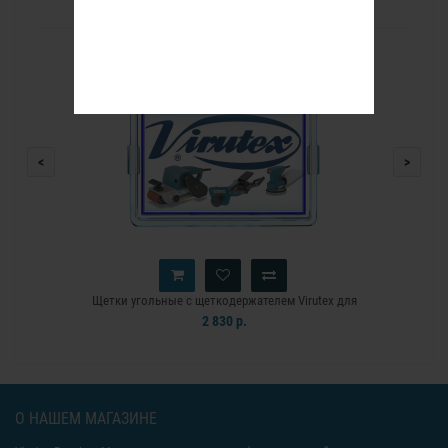
РЕКОМЕНДУЕМЫЕ ТОВАРЫ
<
>
Щетки угольные с щеткодержателем Virutex для
FR129VB,FR256N,FR156N,FR292R,FR217S,FR192N,FR356Z
2 830 р.
О НАШЕМ МАГАЗИНЕ