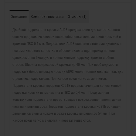
Подпишись и получай бонусы.
Заказ вы можете оплатить любым
Описание
Комплект поставки
Отзывы (1)
способом, включая online оплату и
беспроцентную рассрочку!
Двойной подрезатель кромки AU93 предназначен для качественного
В нашем магазине всегда актуальные цены!
снятия продольных свесов после облицовки меламиновой кромкой и
кромкой ПВХ 0,4 мм. Подрезатель AU93 оснащен стойкими двойными
Подписка
ножами высокого качества и обеспечивает а один проход панели
одновременно быструю и качественную подрезку кромки с обеих
Не показывать это окно в следующий раз.
сторон. Ширина подрезаемой кромки до 40 мм. При необходимости
подрезать более широкую кромку AU93 может использоваться как два
отдельных подрезателя. При износе ножи легко заменяются.
Подрезатель кромки торцевой RC21E предназначен для качественной
подрезки кромки из меламина и ПВХ до 0,4 мм.. Продуманная
конструкция подрезателя предотвращает повреждение панели, делая
чистый и ровный срез. Торцевой подрезатель кромки RC21E оснащен
двойным сменным ножом и режет кромку шириной до 54 мм. При
износе ножи легко меняются и перезатачиваются.