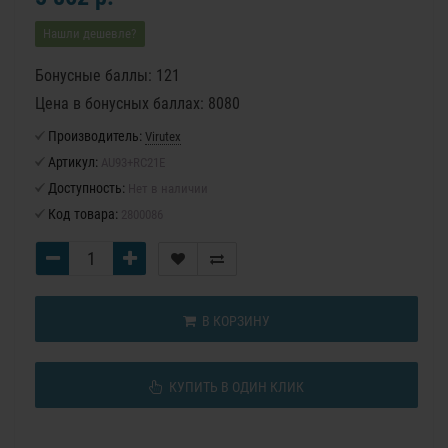
Нашли дешевле?
Бонусные баллы: 121
Цена в бонусных баллах: 8080
Производитель:
Virutex
Артикул:
AU93+RC21E
Доступность:
Нет в наличии
Код товара:
2800086
В КОРЗИНУ
Узнавай первым о наших распродажах.
Скидки до 30% на определенные группы
КУПИТЬ В ОДИН КЛИК
товаров!