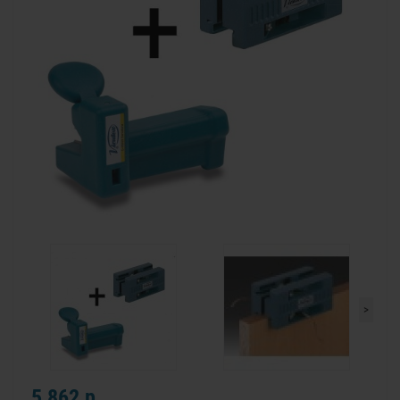
>
5 862 р.