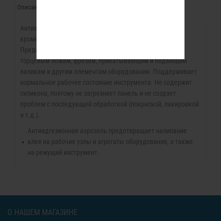
Описание
Характеристики
Отзывы (0)
Антиадгезионная аэрозоль без силикона для
кромкооблицовочных станков и режущего инструмента.
Предотвращает налипание остатков клея к боковым и
торцевым ножам, фрезам, прикатывающим и подающим
валикам и другим элементам оборудования. Поддерживает
нормальное рабочее состояние инструмента. Не содержит
силикона, поэтому не загрязняет панель и не создает
проблем с последующей обработкой (покраской, лакировкой
и т.д.).
Антиадгезионная аэрозоль предотвращает налипание
клея на рабочие узлы и агрегаты оборудования, а также
на режущий инструмент.
О НАШЕМ МАГАЗИНЕ