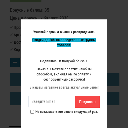
Бонусные баллы: 35
Цена в бонусных баллах: 2330
Производитель:
Virutex
Узнавай первым о наших распродажах.
Артикул:
6399082
Скидки до 30% на определенные группы
Доступность:
Нет в наличии
товаров!
Код товара:
6399082
Подпишись и получай бонусы.
Заказ вы можете оплатить любым
способом, включая online оплату и
беспроцентную рассрочку!
В КОРЗИНУ
В нашем магазине всегда актуальные цены!
КУПИТЬ В ОДИН КЛИК
Подписка
Не показывать это окно в следующий раз.