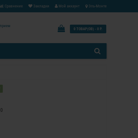
Сравнение
Закладки
Мой аккаунт
Эль-Монте
: прием
0 ТОВАР(ОВ) - 0 Р.
?
80