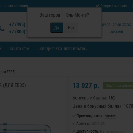
овия соглашения
Оформить заказ
Ваш город —
Эль-Монте
?
Отзывы Virutex
+7 (495) 777-14-94
Будни: 09:00 - 20:00 СБ-ВС
 возврата товара
+7 (800) 200-15-94
заказов
И
КОНТАКТЫ
«КРЕДИТ БЕЗ ПЕРЕПЛАТЫ»
 (для EB35)
13 027 р.
. (ДЛЯ EB35)
Нашли дешевле
Бонусные баллы: 162
Цена в бонусных баллах: 107
Производитель:
Virutex
Артикул:
8540185
Доступность:
Нет в наличии