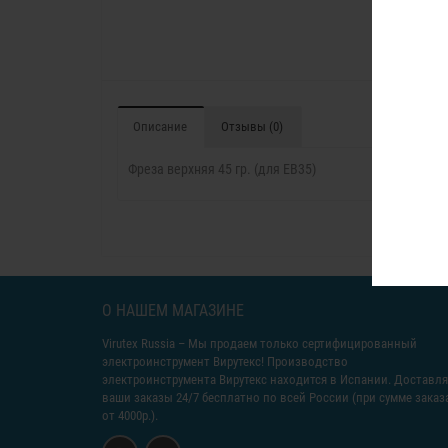
Описание
Отзывы (0)
Фреза верхняя 45 гр. (для EB35)
О НАШЕМ МАГАЗИНЕ
Virutex Russia
– Мы продаем только сертифицированный
электроинструмент Вирутекс! Производство
электроинструмента Вирутекс находится в Испании. Доставл
ваши заказы 24/7 бесплатно по всей России (при сумме заказ
от 4000р.).