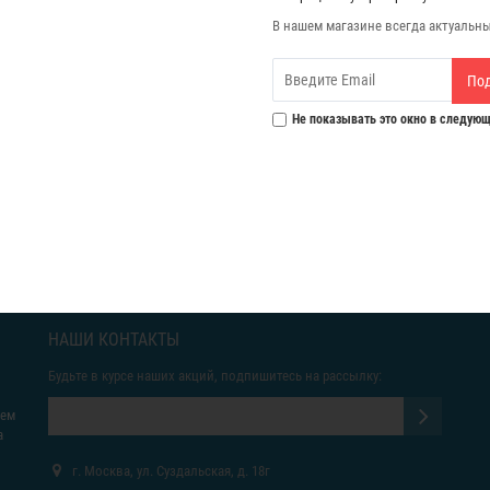
В нашем магазине всегда актуальн
По
Не показывать это окно в следующ
НАШИ КОНТАКТЫ
Будьте в курсе наших акций, подпишитесь на рассылку:
яем
а
г. Москва, ул. Суздальская, д. 18г