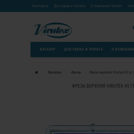
Контакты
Доставка и оплата
О компании Virutex
Усл
«Кредит без переплаты»
Скачать каталог
Условия
КАТАЛОГ
ДОСТАВКА И ОПЛАТА
О КОМПАНИ
Фрезеры
Фрезы
Фреза верхняя Virutex 45 гр.
ФРЕЗА ВЕРХНЯЯ VIRUTEX 45 ГР