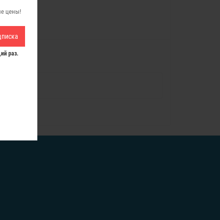
ые цены!
дписка
ий раз.