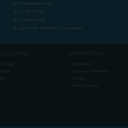
zakaz@virutexrussia.ru
+7 (495) 777-14-94
+7 (800) 200-15-94
Будни: 09:00 - 20:00 СБ-ВС: прием заказов
А ПОДДЕРЖКИ
ДОПОЛНИТЕЛЬНО
ся с нами
Производители
 товара
Подарочные сертификаты
айта
Партнёры
Товары со скидкой