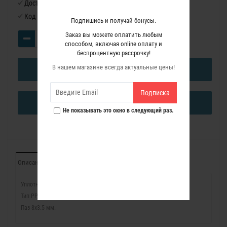
Доступность:
Нет в наличии
Код товара:
1204042
Подпишись и получай бонусы.
Заказ вы можете оплатить любым
способом, включая online оплату и
беспроцентную рассрочку!
В нашем магазине всегда актуальные цены!
В КОРЗИНУ
Подписка
КУПИТЬ В ОДИН КЛИК
Не показывать это окно в следующий раз.
Описание
Отзывы (0)
Уплотнитель ПВХ.
Тип PP, 100 м (коричневый).
Паз 8x3.5 мм.