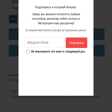
Доступность:
Нет в наличии
Подпишись и получай бонусы.
Код товара:
1745928
Заказ вы можете оплатить любым
способом, включая online оплату и
беспроцентную рассрочку!
В нашем магазине всегда актуальные цены!
В КОРЗИНУ
Подписка
КУПИТЬ В ОДИН КЛИК
Не показывать это окно в следующий раз.
Описание
Отзывы (0)
Струбцина стяжная элластичная.
Позволяет фиксировать заготовки под разными углами при их склейке.