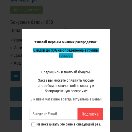
Нашли дешевле?
Бонусные баллы: 680
Цена в бонусных баллах: 45310
Производитель:
Virutex
Узнавай первым о наших распродажах.
Артикул:
MT58K
Скидки до 30% на определенные группы
Доступность:
Нет в наличии
товаров!
Код товара:
5800100
Подпишись и получай бонусы.
Заказ вы можете оплатить любым
способом, включая online оплату и
беспроцентную рассрочку!
В КОРЗИНУ
В нашем магазине всегда актуальные цены!
КУПИТЬ В ОДИН КЛИК
Подписка
Не показывать это окно в следующий раз.