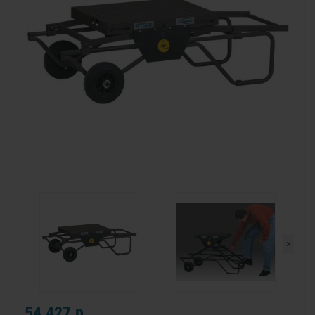
>
54 427 р.