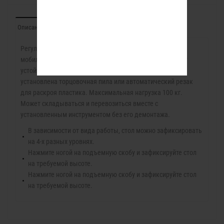
Описание
Характеристики
Отзывы (0)
Регулируемый по высоте (4 возможных положения),
мобильный складывающийся стол МТ58К обеспечивает
устойчивую поверхность, на которой может быть
установлена торцовочная пила или автоматический резак
для раскроя пластика. Максимальная нагрузка 100 кг.
Может складываться и перевозиться вместе с
установленным инструментом без его демонтажа.
В зависимости от вида работы, стол можно зафиксировать
на 4-х разных уровнях.
Нажмите ногой на подъемную скобу и зафиксируйте стол
на требуемой высоте.
Нажмите ногой на подъемную скобу и зафиксируйте стол
на требуемой высоте.