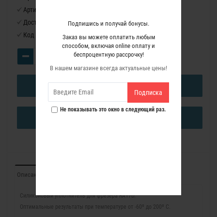
Артикул:
FS3/B
Доступность:
Нет в наличии
Подпишись и получай бонусы.
Код товара:
1204186
Заказ вы можете оплатить любым
способом, включая online оплату и
беспроцентную рассрочку!
В нашем магазине всегда актуальные цены!
В КОРЗИНУ
Подписка
Не показывать это окно в следующий раз.
КУПИТЬ В ОДИН КЛИК
Описание
Характеристики
Отзывы (0)
Силиконовый уплотнитель для фрезера RA17D.
Оптимальные результаты при температуре от -60º до 200º С.