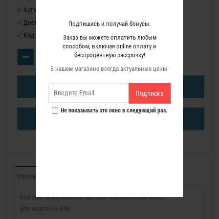
Артикул:
8491109
Доступность:
Нет в наличии
Подпишись и получай бонусы.
Код товара:
8491109
Заказ вы можете оплатить любым
способом, включая online оплату и
беспроцентную рассрочку!
В нашем магазине всегда актуальные цены!
В КОРЗИНУ
Подписка
Не показывать это окно в следующий раз.
КУПИТЬ В ОДИН КЛИК
Описание
Отзывы (0)
Комплект шлифовальных листов, P 400, 93x185 мм Velcro.
Для модели LR184N.