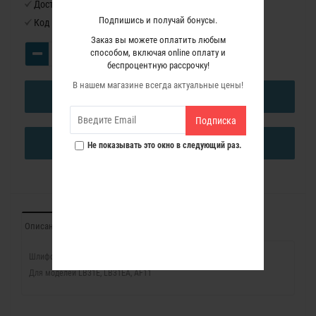
Доступность:
Нет в наличии
Подпишись и получай бонусы.
Код товара:
4491007
Заказ вы можете оплатить любым
способом, включая online оплату и
беспроцентную рассрочку!
В нашем магазине всегда актуальные цены!
В КОРЗИНУ
Подписка
КУПИТЬ В ОДИН КЛИК
Не показывать это окно в следующий раз.
Описание
Отзывы (0)
Шлифовальная лента, 690x100, P 50.
Для моделей LB31E, LB31EA, AF11