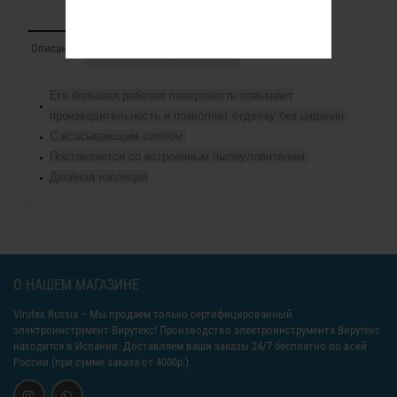
Описание
Характеристики
Отзывы (0)
Его большая рабочая поверхность повышает
производительность и позволяет отделку без царапин.
С всасывающим соплом.
Поставляется со встроенным пылеуловителем.
Двойная изоляция
О НАШЕМ МАГАЗИНЕ
Virutex Russia
– Мы продаем только сертифицированный
электроинструмент Вирутекс! Производство электроинструмента Вирутекс
находится в Испании. Доставляем ваши заказы 24/7 бесплатно по всей
России (при сумме заказа от 4000р.).