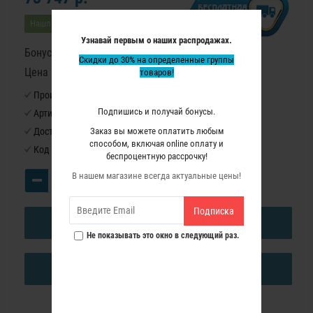
Нашли дешевле?
Узнавай первым о наших распродажах.
Бонусные баллы: 920
Скидки до 30% на определенные группы
Цена в бонусных баллах: 61350
товаров!
Производитель:
Virutex
Подпишись и получай бонусы.
Артикул:
LB31EA
Заказ вы можете оплатить любым
Доступность:
Нет в наличии
способом, включая online оплату и
Код товара:
3200186
беспроцентную рассрочку!
В нашем магазине всегда актуальные цены!
Подписка
В КОРЗИНУ
Не показывать это окно в следующий раз.
КУПИТЬ В ОДИН КЛИК