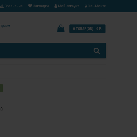
Сравнение
Закладки
Мой аккаунт
Эль-Монте
: прием
0 ТОВАР(ОВ) - 0 Р.
?
70