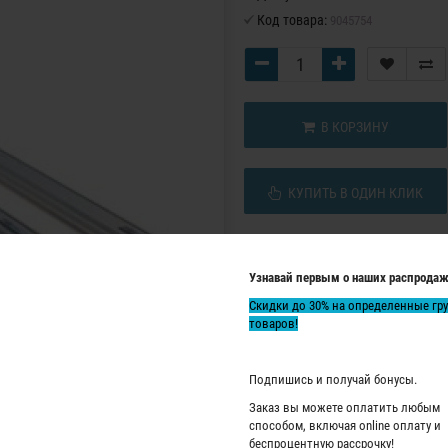
Код товара:
9045754
В КОРЗИНУ
КУПИТЬ В ОДИН КЛИК
Узнавай первым о наших распродаж
Скидки до 30% на определенные гр
товаров!
Подпишись и получай бонусы.
Заказ вы можете оплатить любым
способом, включая online оплату и
беспроцентную рассрочку!