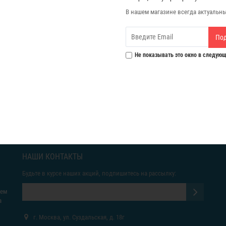
В нашем магазине всегда актуальн
По
Не показывать это окно в следующ
НАШИ КОНТАКТЫ
Будьте в курсе наших акций, подпишитесь на рассылку:
яем
а
г. Москва, ул. Суздальская, д. 18г