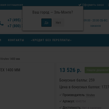
овия соглашения
Оформить заказ
Ваш город —
Эль-Монте
?
Отзывы Virutex
+7 (495) 777-14-94
Будни: 09:00 - 20:00 СБ-ВС
 возврата товара
+7 (800) 200-15-94
заказов
И
КОНТАКТЫ
«КРЕДИТ БЕЗ ПЕРЕПЛАТЫ»
Virutex 1400 мм
13 526 р.
EX 1400 ММ
Нашли дешевле
Бонусные баллы: 259
Цена в бонусных баллах: 172
Производитель:
Virutex
Артикул:
9045754
Доступность:
Нет в наличии