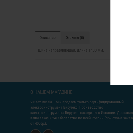
Описание
Отзывы (0)
Шина направляющая, длина 1400 мм.
О НАШЕМ МАГАЗИНЕ
Virutex Russia
– Мы продаем только сертифицированный
электроинструмент Вирутекс! Производство
электроинструмента Вирутекс находится в Испании. Доставл
ваши заказы 24/7 бесплатно по всей России (при сумме заказ
от 4000р.).