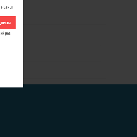
ые цены!
дписка
ий раз.