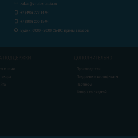
zakaz@virutexrussia.ru
+7 (495) 777-14-94
+7 (800) 200-15-94
Будни: 09:00 - 20:00 СБ-ВС: прием заказов
А ПОДДЕРЖКИ
ДОПОЛНИТЕЛЬНО
ся с нами
Производители
 товара
Подарочные сертификаты
айта
Партнёры
Товары со скидкой