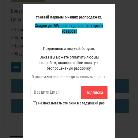
Бонусные баллы: 599
Узнавай первым о наших распродажах.
Цена в бонусных баллах: 39920
Скидки до 30% на определенные группы
Производитель:
Virutex
товаров!
Артикул:
AM94
Доступность:
Нет в наличии
Подпишись и получай бонусы.
Код товара:
3900000
Заказ вы можете оплатить любым
способом, включая online оплату и
беспроцентную рассрочку!
В нашем магазине всегда актуальные цены!
В КОРЗИНУ
Подписка
Не показывать это окно в следующий раз.
КУПИТЬ В ОДИН КЛИК