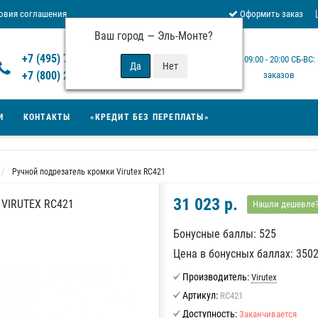
овия соглашения
Оформить заказ
Ваш город —
Эль-Монте
?
Отзывы Virutex
+7 (495) 777-14-94
Будни: 09:00 - 20:00 СБ-ВС
 возврата товара
+7 (800) 200-15-94
заказов
И
КОНТАКТЫ
«КРЕДИТ БЕЗ ПЕРЕПЛАТЫ»
Ручной подрезатель кромки Virutex RC421
31 023 р.
VIRUTEX RC421
Нашли дешевле
Бонусные баллы: 525
Цена в бонусных баллах: 350
Производитель:
Virutex
Артикул:
RC421
Доступность:
Заканчивается