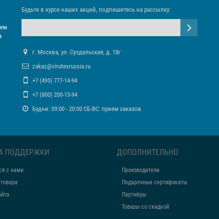
Будьте в курсе наших акций, подпишитесь на рассылку:
яем
а
г. Москва, ул. Суздальская, д. 18г
zakaz@virutexrussia.ru
+7 (495) 777-14-94
+7 (800) 200-15-94
Будни: 09:00 - 20:00 СБ-ВС: прием заказов
А ПОДДЕРЖКИ
ДОПОЛНИТЕЛЬНО
ся с нами
Производители
 товара
Подарочные сертификаты
айта
Партнёры
Товары со скидкой