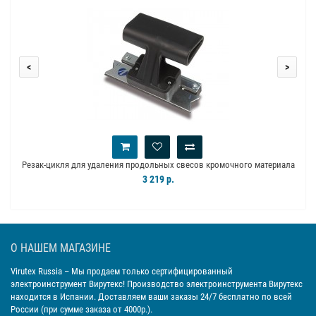
<
>
Резак-цикля для удаления продольных свесов кромочного материала
Virutex RP28
3 219 р.
О НАШЕМ МАГАЗИНЕ
Virutex Russia
– Мы продаем только сертифицированный
электроинструмент Вирутекс! Производство электроинструмента Вирутекс
находится в Испании. Доставляем ваши заказы 24/7 бесплатно по всей
России (при сумме заказа от 4000р.).