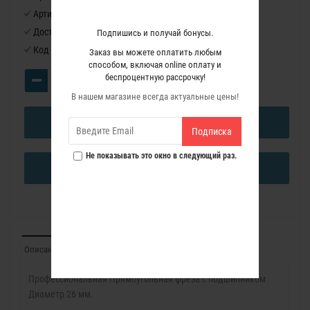
Артикул:
1142030
Доступность:
Нет в наличии
Подпишись и получай бонусы.
Код товара:
1142030
Заказ вы можете оплатить любым
способом, включая online оплату и
беспроцентную рассрочку!
В нашем магазине всегда актуальные цены!
В КОРЗИНУ
Подписка
Не показывать это окно в следующий раз.
КУПИТЬ В ОДИН КЛИК
Описание
Характеристики
Отзывы (0)
Профессиональная Прямоугольная фреза с подшипником
Диаметр 26 мм.