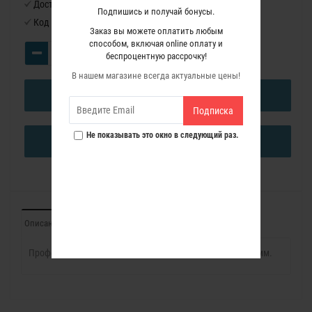
Доступность:
Нет в наличии
Подпишись и получай бонусы.
Код товара:
1140016
Заказ вы можете оплатить любым
способом, включая online оплату и
беспроцентную рассрочку!
В нашем магазине всегда актуальные цены!
В КОРЗИНУ
Подписка
Не показывать это окно в следующий раз.
КУПИТЬ В ОДИН КЛИК
Описание
Характеристики
Отзывы (0)
Профессиональная Прямая пазовая фреза Диаметр 18 мм.