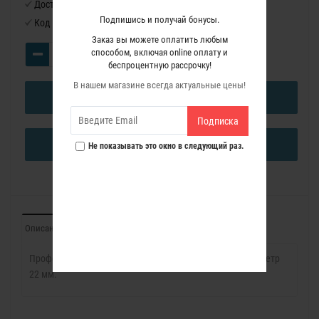
Доступность:
Нет в наличии
Подпишись и получай бонусы.
Код товара:
1140037
Заказ вы можете оплатить любым
способом, включая online оплату и
беспроцентную рассрочку!
В нашем магазине всегда актуальные цены!
В КОРЗИНУ
Подписка
КУПИТЬ В ОДИН КЛИК
Не показывать это окно в следующий раз.
Описание
Характеристики
Отзывы (0)
Профессиональная Прямая фреза с подшипником Диаметр
22 мм.