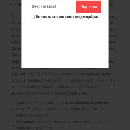
Описание
Характеристики
Комплект поставки
Отзывы (0)
Подписка
Прецизионное приспособление для формирования шипового
Не показывать это окно в следующий раз.
соединения. Серийно комплектуется шаблоном с шагом 26
мм, который можно заменить дополнительным шаблоном с
другим шагом. Снабжено упорами для фрезеруемых деталей,
обеспечивающими высокое качество шипового соединения.
За один установ нарезаются шипы во всех четырех деталях.
Заготовки устанавливаются попарно в горизонтальной и
вертикальной плоскостях со смещением, соответствующим
шагу. Может использоваться с фрезерами FR66P, FR160P,
FRE160P, FR277R, FR278R или AS93 с плунжерной насадкой
СА66F. Подошва фрезера полностью базируется на рабочем
столе, что обеспечивает стабильность обработки и
исключает вероятность повреждения шипа.
Приспособление должно быть закреплено на рабочем
столе. Надежное закрепление - залог качества
выполнения работ.
Начальная точка фрезерования шипов регулируется в
зависимости от шага.