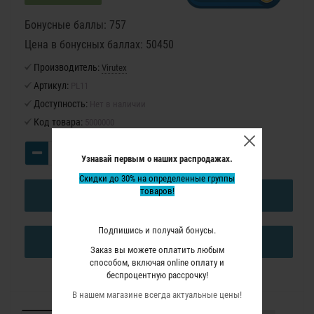
Бонусные баллы: 757
Цена в бонусных баллах: 50450
Производитель:
Virutex
Артикул:
PL11
Доступность:
Нет в наличии
Код товара:
5000000
Узнавай первым о наших распродажах.
Скидки до 30% на определенные группы
товаров!
В КОРЗИНУ
Подпишись и получай бонусы.
КУПИТЬ В ОДИН КЛИК
Заказ вы можете оплатить любым
способом, включая online оплату и
беспроцентную рассрочку!
В нашем магазине всегда актуальные цены!