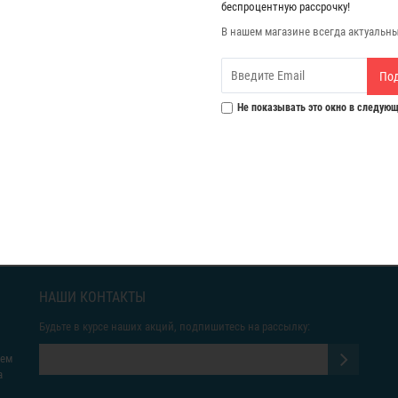
беспроцентную рассрочку!
В нашем магазине всегда актуальн
По
Не показывать это окно в следующ
НАШИ КОНТАКТЫ
Будьте в курсе наших акций, подпишитесь на рассылку:
яем
а