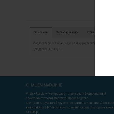
Описание
Характеристики
Отзывы (0)
Твердосплавный пильный диск для циркулярной пилы SR90J.
Для древесины и ДВП.
О НАШЕМ МАГАЗИНЕ
Virutex Russia
– Мы продаем только сертифицированный
электроинструмент Вирутекс! Производство
электроинструмента Вирутекс находится в Испании. Доставл
ваши заказы 24/7 бесплатно по всей России (при сумме заказ
от 4000р.).