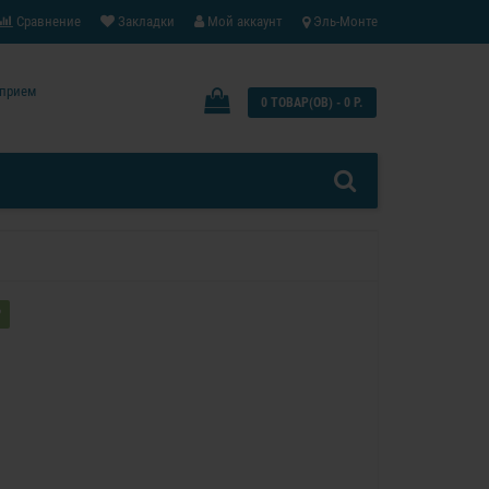
Сравнение
Закладки
Мой аккаунт
Эль-Монте
: прием
0 ТОВАР(ОВ) - 0 Р.
?
0