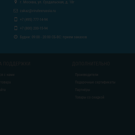
г. Москва, ул. Суздальская, д. 18г
zakaz@virutexrussia.ru
+7 (495) 777-14-94
+7 (800) 200-15-94
Будни: 09:00 - 20:00 СБ-ВС: прием заказов
А ПОДДЕРЖКИ
ДОПОЛНИТЕЛЬНО
ся с нами
Производители
 товара
Подарочные сертификаты
айта
Партнёры
Товары со скидкой