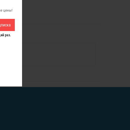
ые цены!
дписка
ий раз.