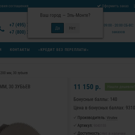
овия соглашения
Оформить заказ
Ваш город —
Эль-Монте
?
Отзывы Virutex
+7 (495) 777-14-94
Будни: 09:00 - 20:00 СБ-ВС
 возврата товара
+7 (800) 200-15-94
заказов
И
КОНТАКТЫ
«КРЕДИТ БЕЗ ПЕРЕПЛАТЫ»
 200 мм, 30 зубьев
11 150 р.
ММ, 30 ЗУБЬЕВ
Нашли дешевле
Бонусные баллы: 140
Цена в бонусных баллах: 931
Производитель:
Virutex
Артикул:
9040155
Доступность:
Нет в наличии