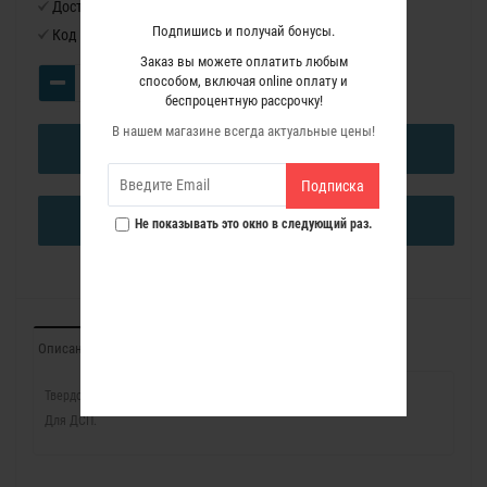
Доступность:
Нет в наличии
Подпишись и получай бонусы.
Код товара:
7440163
Заказ вы можете оплатить любым
способом, включая online оплату и
беспроцентную рассрочку!
В нашем магазине всегда актуальные цены!
В КОРЗИНУ
Подписка
КУПИТЬ В ОДИН КЛИК
Не показывать это окно в следующий раз.
Описание
Характеристики
Отзывы (0)
Твердосплавный пильный диск для циркулярной пилы SRI174T.
Для ДСП.